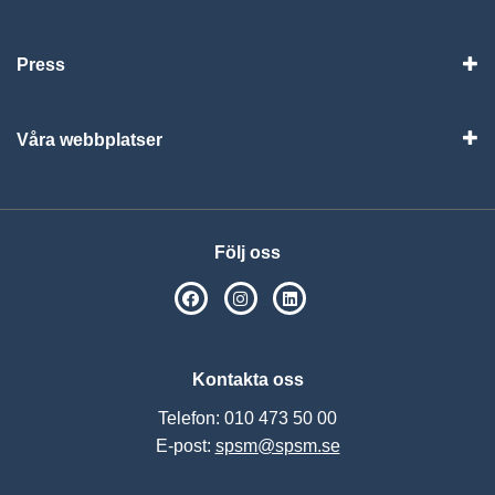
Vis
Press
Visa
Våra webbplatser
Visa
Följ oss
SPSM på Facebook
SPSM på Instagram
Följ oss på Linkedin
Kontakta oss
Telefon: 010 473 50 00
E-post:
spsm@spsm.se