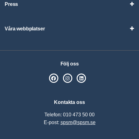
Press
Visa
Våra webbplatser
Visa
Följ oss
SPSM på Facebook
SPSM på Instagram
Följ oss på Linkedin
Kontakta oss
Telefon: 010 473 50 00
E-post:
spsm@spsm.se