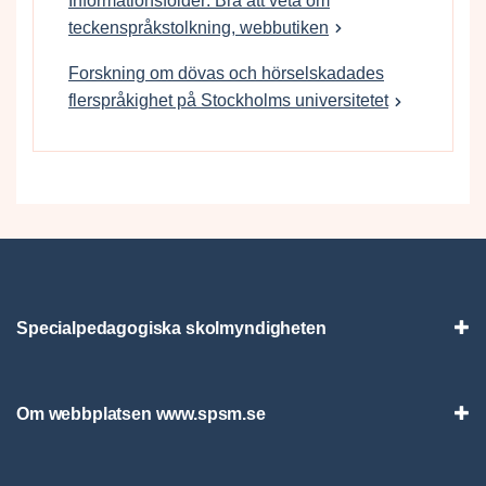
Informationsfolder: Bra att veta om
teckenspråkstolkning, webbutiken
Forskning om dövas och hörselskadades
flerspråkighet på Stockholms universitetet
Specialpedagogiska skolmyndigheten
Vis
Om webbplatsen www.spsm.se
Vis