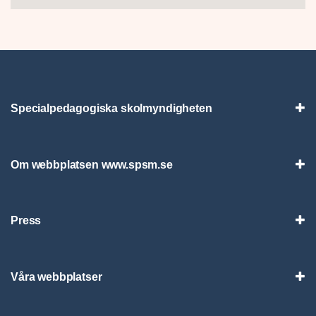
Specialpedagogiska skolmyndigheten
Vis
Om webbplatsen www.spsm.se
Vis
Press
Visa
Våra webbplatser
Visa