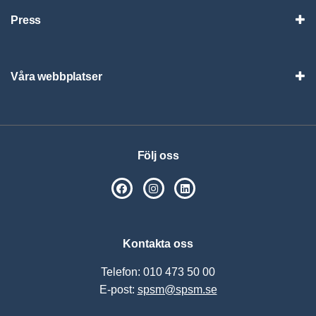
Press
Visa
Våra webbplatser
Visa
Följ oss
SPSM på Facebook
SPSM på Instagram
Följ oss på Linkedin
Kontakta oss
Telefon: 010 473 50 00
E-post:
spsm@spsm.se