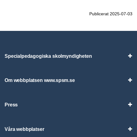
Publicerat 2025-07-03
Specialpedagogiska skolmyndigheten
Vis
Om webbplatsen www.spsm.se
Vis
Press
Visa
Våra webbplatser
Visa