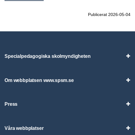
Publicerat 2026-05-04
Specialpedagogiska skolmyndigheten
Vis
Om webbplatsen www.spsm.se
Vis
Press
Visa
Våra webbplatser
Visa