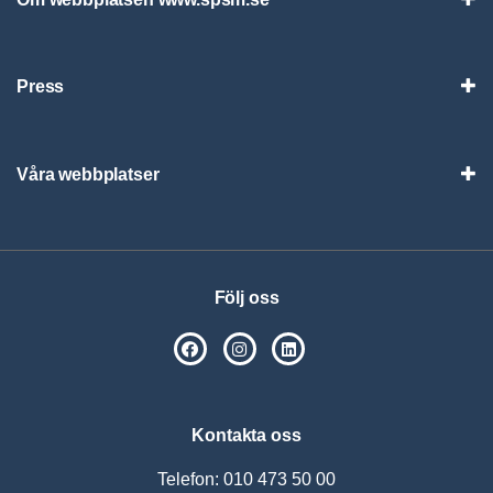
Vis
Press
Visa
Våra webbplatser
Visa
Följ oss
SPSM på Facebook
SPSM på Instagram
Följ oss på Linkedin
Kontakta oss
Telefon: 010 473 50 00