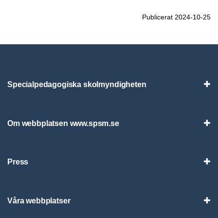
Publicerat 2024-10-25
Specialpedagogiska skolmyndigheten
Vis
Om webbplatsen www.spsm.se
Vis
Press
Visa
Våra webbplatser
Visa