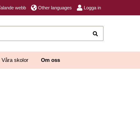
Talande webb
Other languages
Logga in
Sök
Våra skolor
Om oss