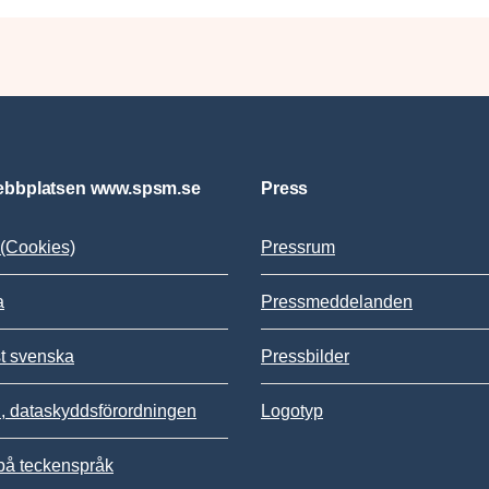
bbplatsen www.spsm.se
Press
(Cookies)
Pressrum
a
Pressmeddelanden
st svenska
Pressbilder
 dataskyddsförordningen
Logotyp
på teckenspråk