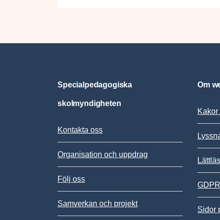
Specialpedagogiska
Om we
skolmyndigheten
Kakor 
Kontakta oss
Lyssn
Organisation och uppdrag
Lättlä
Följ oss
GDPR,
Samverkan och projekt
Sidor 