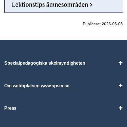
Lektionstips ämnesområden
Publicerat 2026-06-08
Specialpedagogiska skolmyndigheten
Vis
Om webbplatsen www.spsm.se
Vis
Press
Visa