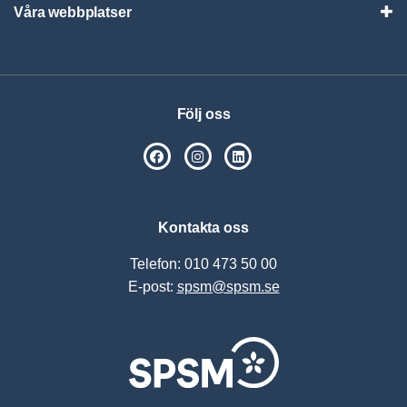
Våra webbplatser
Visa
Följ oss
SPSM på Facebook
SPSM på Instagram
Följ oss på Linkedin
Kontakta oss
Telefon: 010 473 50 00
E-post:
spsm@spsm.se