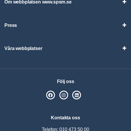
Om webbplatsen www.spsm.se
Vis
Press
Visa
Våra webbplatser
Visa
Följ oss
SPSM på Facebook
SPSM på Instagram
Följ oss på Linkedin
Kontakta oss
Telefon: 010 473 50 00