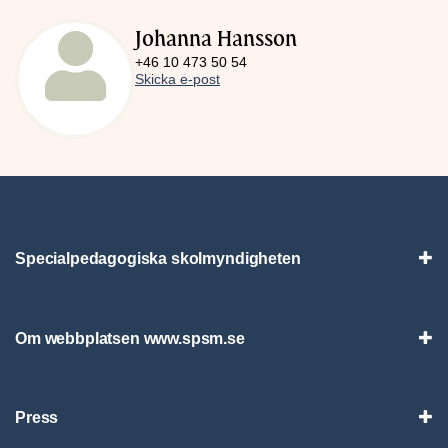
Johanna Hansson
+46 10 473 50 54
Skicka e-post
Specialpedagogiska skolmyndigheten
Vis
Om webbplatsen www.spsm.se
Vis
Press
Visa