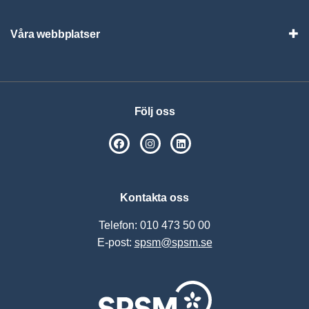
Våra webbplatser
Visa
Följ oss
SPSM på Facebook
SPSM på Instagram
Följ oss på Linkedin
Kontakta oss
Telefon: 010 473 50 00
E-post:
spsm@spsm.se