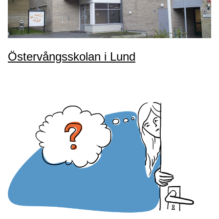
Östervångsskolan i Lund