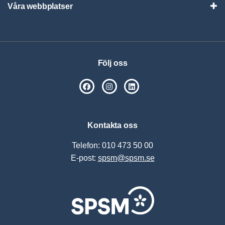
Våra webbplatser
Visa
Följ oss
SPSM på Facebook
SPSM på Instagram
Följ oss på Linkedin
Kontakta oss
Telefon: 010 473 50 00
E-post:
spsm@spsm.se