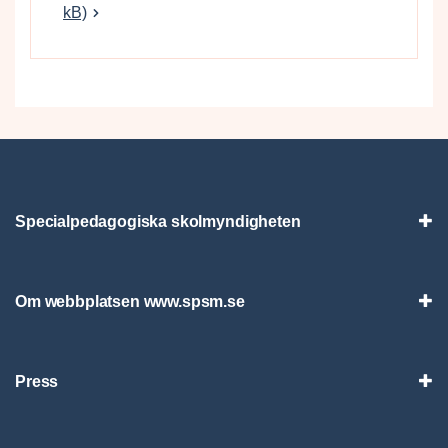
kB)
Specialpedagogiska skolmyndigheten
Vis
Om webbplatsen www.spsm.se
Vis
Press
Visa