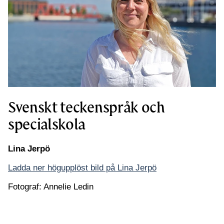
Svenskt teckenspråk och
specialskola
Lina Jerpö
Ladda ner högupplöst bild på Lina Jerpö
Fotograf: Annelie Ledin