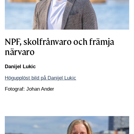
NPF, skolfrånvaro och främja
närvaro
Danijel Lukic
Högupplöst bild på Danijel Lukic
Fotograf: Johan Ander