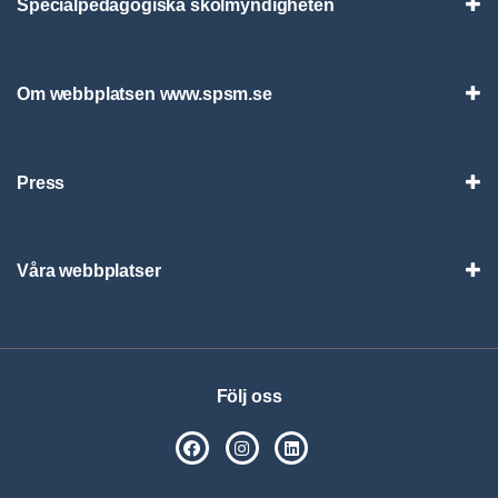
Specialpedagogiska skolmyndigheten
Vis
Om webbplatsen www.spsm.se
Vis
Press
Visa
Våra webbplatser
Visa
Följ oss
SPSM på Facebook
SPSM på Instagram
Följ oss på Linkedin