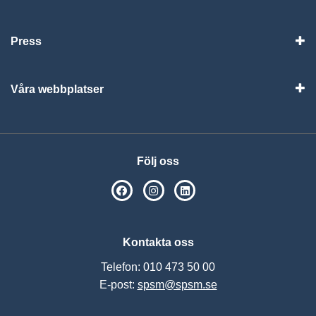
Vis
Press
Visa
Våra webbplatser
Visa
Följ oss
SPSM på Facebook
SPSM på Instagram
Följ oss på Linkedin
Kontakta oss
Telefon: 010 473 50 00
E-post:
spsm@spsm.se