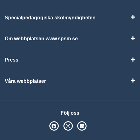
Specialpedagogiska skolmyndigheten
Vis
Om webbplatsen www.spsm.se
Vis
Press
Visa
Våra webbplatser
Visa
Följ oss
SPSM på Facebook
SPSM på Instagram
Följ oss på Linkedin