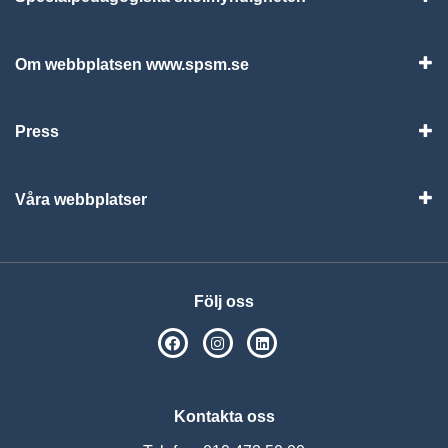
Vis
Om webbplatsen www.spsm.se
Vis
Press
Visa
Våra webbplatser
Visa
Följ oss
SPSM på Facebook
SPSM på Instagram
Följ oss på Linkedin
Kontakta oss