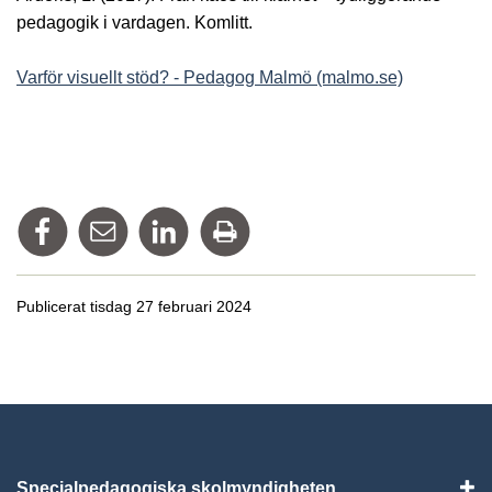
pedagogik i vardagen. Komlitt.
Varför visuellt stöd? - Pedagog Malmö (malmo.se)
Dela på Facebook
Tipsa via mail
Dela på Linkedin
Skriv ut
Publicerat tisdag 27 februari 2024
Specialpedagogiska skolmyndigheten