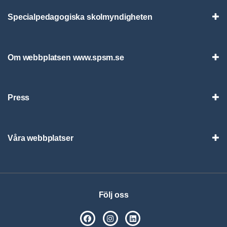
Specialpedagogiska skolmyndigheten
Vis
Om webbplatsen www.spsm.se
Vis
Press
Visa
Våra webbplatser
Visa
Följ oss
SPSM på Facebook
SPSM på Instagram
Följ oss på Linkedin