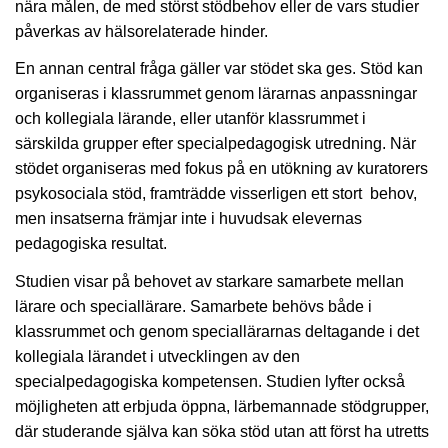
nära målen, de med störst stödbehov eller de vars studier
påverkas av hälsorelaterade hinder.
En annan central fråga gäller var stödet ska ges. Stöd kan
organiseras i klassrummet genom lärarnas anpassningar
och kollegiala lärande, eller utanför klassrummet i
särskilda grupper efter specialpedagogisk utredning. När
stödet organiseras med fokus på en utökning av kuratorers
psykosociala stöd, framträdde visserligen ett stort behov,
men insatserna främjar inte i huvudsak elevernas
pedagogiska resultat.
Studien visar på behovet av starkare samarbete mellan
lärare och speciallärare. Samarbete behövs både i
klassrummet och genom speciallärarnas deltagande i det
kollegiala lärandet i utvecklingen av den
specialpedagogiska kompetensen. Studien lyfter också
möjligheten att erbjuda öppna, lärbemannade stödgrupper,
där studerande själva kan söka stöd utan att först ha utretts