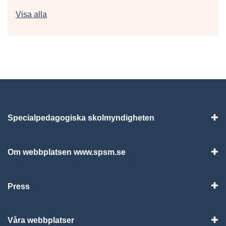
Fler nyheter
Visa alla
Specialpedagogiska skolmyndigheten
Vis
Om webbplatsen www.spsm.se
Vis
Press
Visa
Våra webbplatser