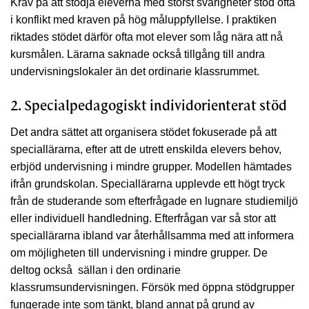
Krav på att stödja eleverna med störst svårigheter stod ofta
i konflikt med kraven på hög måluppfyllelse. I praktiken
riktades stödet därför ofta mot elever som låg nära att nå
kursmålen. Lärarna saknade också tillgång till andra
undervisningslokaler än det ordinarie klassrummet.
2. Specialpedagogiskt individorienterat stöd
Det andra sättet att organisera stödet fokuserade på att
speciallärarna, efter att de utrett enskilda elevers behov,
erbjöd undervisning i mindre grupper. Modellen hämtades
ifrån grundskolan. Speciallärarna upplevde ett högt tryck
från de studerande som efterfrågade en lugnare studiemiljö
eller individuell handledning. Efterfrågan var så stor att
speciallärarna ibland var återhållsamma med att informera
om möjligheten till undervisning i mindre grupper. De
deltog också sällan i den ordinarie
klassrumsundervisningen. Försök med öppna stödgrupper
fungerade inte som tänkt, bland annat på grund av