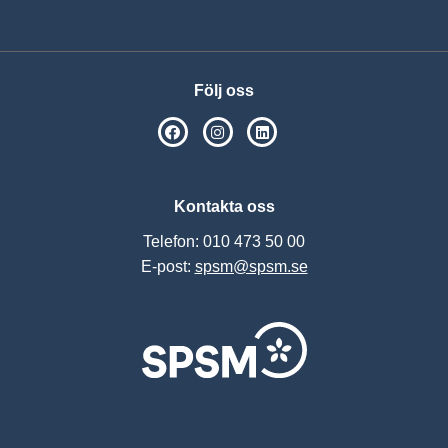
Visa
Följ oss
SPSM på Facebook
SPSM på Instagram
Följ oss på Linkedin
Kontakta oss
Telefon: 010 473 50 00
E-post:
spsm@spsm.se