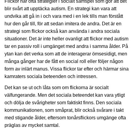
Flickor har ofta strategier i socialt samspel som gör att det
blir svårt att upptäcka autism. En strategi kan vara att
undvika att gå in i och vara med i en lek tills man förstått
hur den går till, för att sedan imitera de andra. Det är en
strategi som flickor också kan använda i andra sociala
situationer. Det är inte heller ovanligt att flickor med autism
tar en passiv roll i umgänget med andra i samma ålder. På
ytan kan det verka som att de interagerar ömsesidigt, men
många gånger har de fått en social roll eller följer någon
form av inlärt manus. Vissa flickor tar efter och härmar sina
kamraters sociala beteenden och intressen.
Det kan se ut och låta som om flickorna är socialt
välfungerande. Men det sociala beteendet kan vara ytligt
och dölja de svårigheter som faktiskt finns. Den sociala
kommunikationen, som småprat, blir också svårare i takt
med stigande ålder, eftersom tonårsflickors umgänge ofta
präglas av mycket samtal.