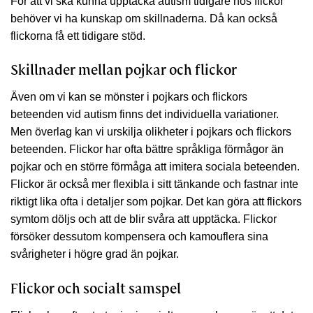
För att vi ska kunna upptäcka autism tidigare hos flickor
behöver vi ha kunskap om skillnaderna. Då kan också
flickorna få ett tidigare stöd.
Skillnader mellan pojkar och flickor
Även om vi kan se mönster i pojkars och flickors
beteenden vid autism finns det individuella variationer.
Men överlag kan vi urskilja olikheter i pojkars och flickors
beteenden. Flickor har ofta bättre språkliga förmågor än
pojkar och en större förmåga att imitera sociala beteenden.
Flickor är också mer flexibla i sitt tänkande och fastnar inte
riktigt lika ofta i detaljer som pojkar. Det kan göra att flickors
symtom döljs och att de blir svåra att upptäcka. Flickor
försöker dessutom kompensera och kamouflera sina
svårigheter i högre grad än pojkar.
Flickor och socialt samspel