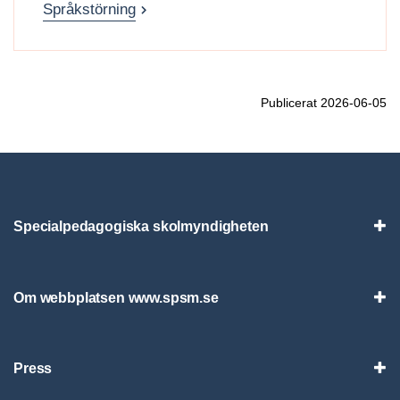
Språkstörning
Publicerat 2026-06-05
Specialpedagogiska skolmyndigheten
Vis
Om webbplatsen www.spsm.se
Vis
Press
Visa