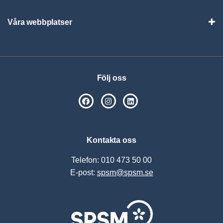
Våra webbplatser
Visa
Följ oss
SPSM på Facebook
SPSM på Instagram
Följ oss på Linkedin
Kontakta oss
Telefon: 010 473 50 00
E-post:
spsm@spsm.se