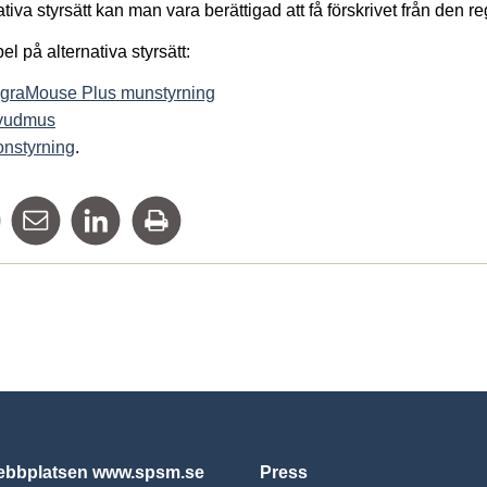
ativa styrsätt kan man vara berättigad att få förskrivet från den re
l på alternativa styrsätt:
egraMouse Plus munstyrning
vudmus
nstyrning
.
Dela på Facebook
Tipsa via mail
Dela på Linkedin
Skriv ut
bbplatsen www.spsm.se
Press