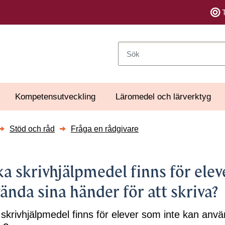
Sök
Kompetensutveckling
Läromedel och lärverktyg
Stöd och råd
Fråga en rådgivare
ka skrivhjälpmedel finns för ele
sidor till Sök statsbidrag
ända sina händer för att skriva?
sidor till Skolutveckling
rsidor till Undervisning
 skrivhjälpmedel finns för elever som inte kan anvä