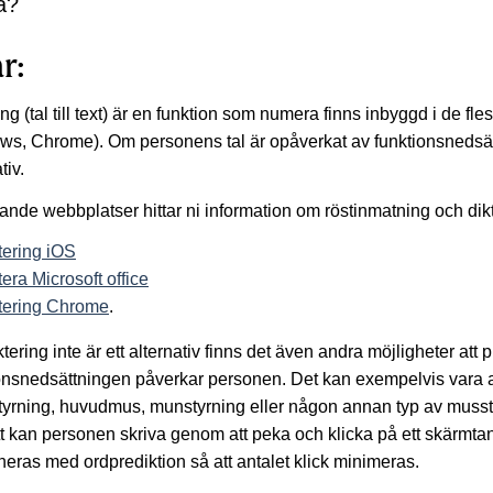
a?
rsidor till Språk och kommunikation
r:
ing (tal till text) är en funktion som numera finns inbyggd i de fl
s, Chrome). Om personens tal är opåverkat av funktionsnedsätt
tiv.
jande webbplatser hittar ni information om röstinmatning och dik
tering iOS
sidor till För dig som är elev
tera Microsoft office
tering Chrome
.
tering inte är ett alternativ finns det även andra möjligheter att
onsnedsättningen påverkar personen. Det kan exempelvis vara al
yrning, huvudmus, munstyrning eller någon annan typ av musstyr
tt kan personen skriva genom att peka och klicka på ett skärmt
eras med ordprediktion så att antalet klick minimeras.