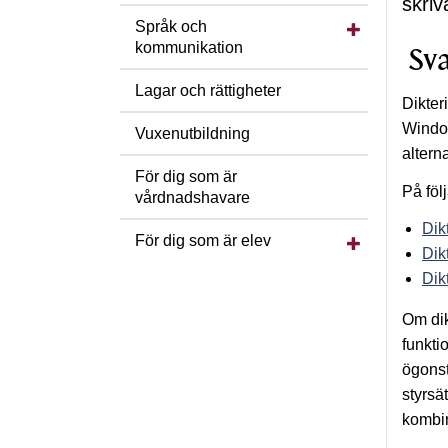
skriv
Visa/dölj unde
Språk och
kommunikation
Sva
Lagar och rättigheter
Dikter
Window
Vuxenutbildning
alterna
För dig som är
På föl
vårdnadshavare
Dik
Visa/dölj under
För dig som är elev
Dik
Dik
Om dik
funkti
ögonst
styrsä
kombin