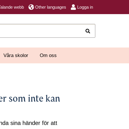
Talande webb
Other languages
Logga in
Sök
Våra skolor
Om oss
ver som inte kan
nda sina händer för att