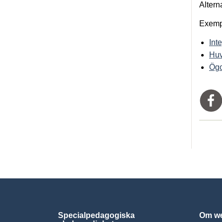
Altern
Exempe
Int
Hu
Ögo
Specialpedagogiska
Om we