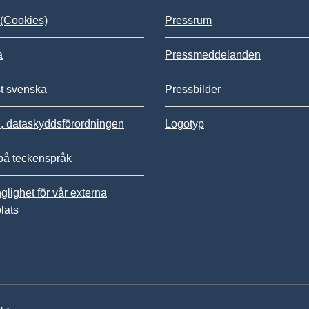
(Cookies)
Pressrum
a
Pressmeddelanden
st svenska
Pressbilder
 dataskyddsförordningen
Logotyp
på teckenspråk
nglighet för vår externa
lats