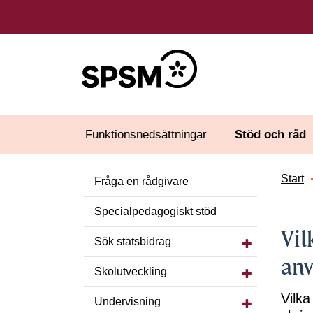
Funktionsnedsättningar
Stöd och råd
Start
Fråga en rådgivare
Specialpedagogiskt stöd
Vil
Visa/dölj under
Sök statsbidrag
anv
Visa/dölj under
Skolutveckling
Visa/dölj unde
Vilka
Undervisning