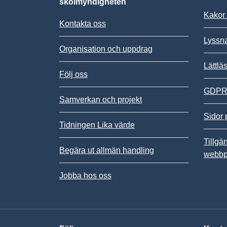
skolmyndigheten
Kakor 
Kontakta oss
Lyssn
Organisation och uppdrag
Lättlä
Följ oss
GDPR,
Samverkan och projekt
Sidor 
Tidningen Lika värde
Tillgä
Begära ut allmän handling
webbp
Jobba hos oss