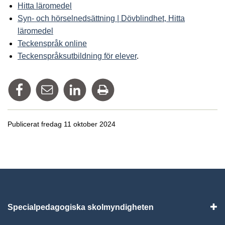
Hitta läromedel
Syn- och hörselnedsättning | Dövblindhet, Hitta
läromedel
Teckenspråk online
Teckenspråksutbildning för elever
.
Dela på Facebook
Tipsa via mail
Dela på Linkedin
Skriv ut
Publicerat fredag 11 oktober 2024
Specialpedagogiska skolmyndigheten
Vis