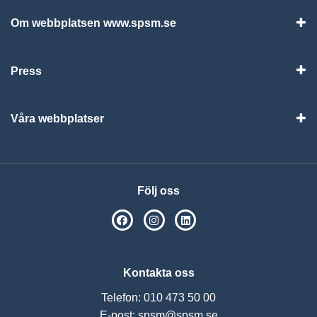
Om webbplatsen www.spsm.se
Vis
Press
Visa
Våra webbplatser
Visa
Följ oss
SPSM på Facebook
SPSM på Instagram
Följ oss på Linkedin
Kontakta oss
Telefon: 010 473 50 00
E-post:
spsm@spsm.se