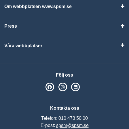
Om webbplatsen www.spsm.se
Vis
Press
Visa
Våra webbplatser
Visa
Följ oss
SPSM på Facebook
SPSM på Instagram
Följ oss på Linkedin
Kontakta oss
Telefon: 010 473 50 00
E-post:
spsm@spsm.se