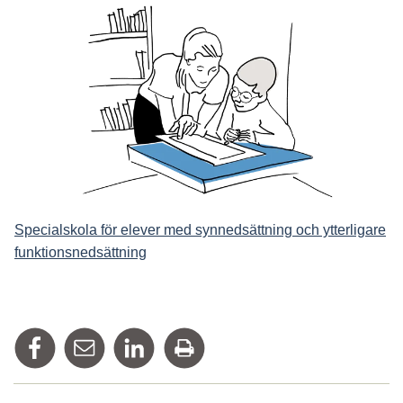
Specialskola för elever med synnedsättning och ytterligare
funktionsnedsättning
Dela på Facebook
Tipsa via mail
Dela på Linkedin
Skriv ut