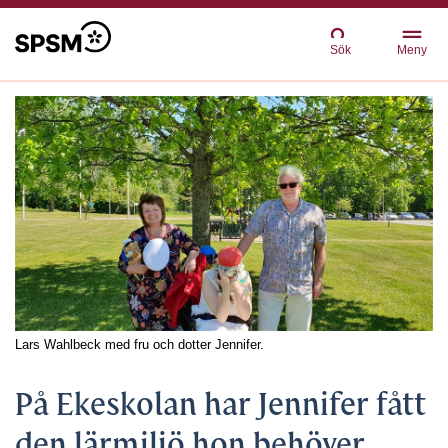
Sök
Meny
Lars Wahlbeck med fru och dotter Jennifer.
På Ekeskolan har Jennifer fått
den lärmiljö hon behöver