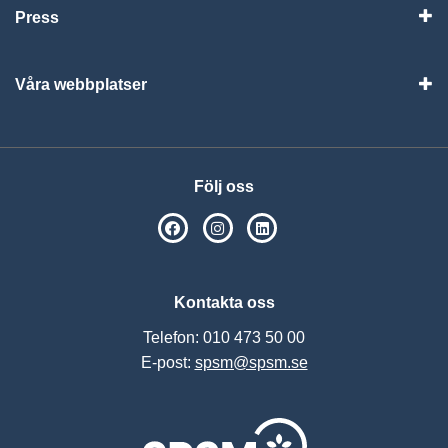
Press
Visa
Våra webbplatser
Visa
Följ oss
SPSM på Facebook
SPSM på Instagram
Följ oss på Linkedin
Kontakta oss
Telefon: 010 473 50 00
E-post:
spsm@spsm.se