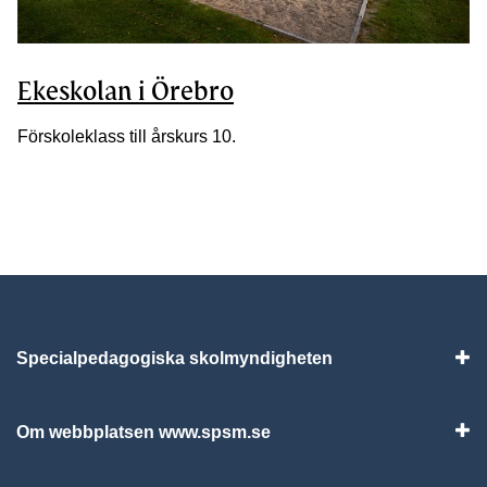
Ekeskolan i Örebro
Förskoleklass till årskurs 10.
Specialpedagogiska skolmyndigheten
Vis
Om webbplatsen www.spsm.se
Vis