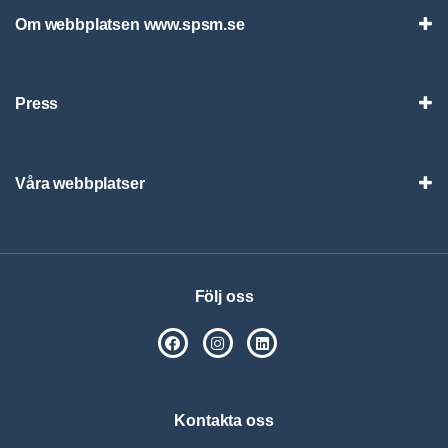
Om webbplatsen www.spsm.se
Vis
Press
Visa
Våra webbplatser
Visa
Följ oss
SPSM på Facebook
SPSM på Instagram
Följ oss på Linkedin
Kontakta oss