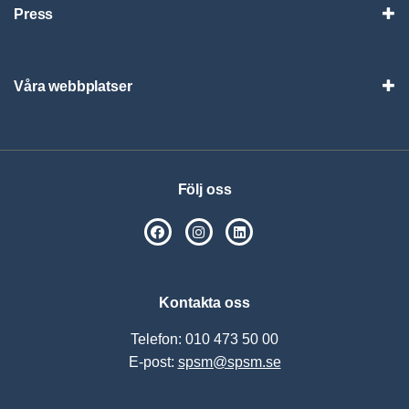
Press
Visa
Våra webbplatser
Visa
Följ oss
SPSM på Facebook
SPSM på Instagram
Följ oss på Linkedin
Kontakta oss
Telefon: 010 473 50 00
E-post:
spsm@spsm.se