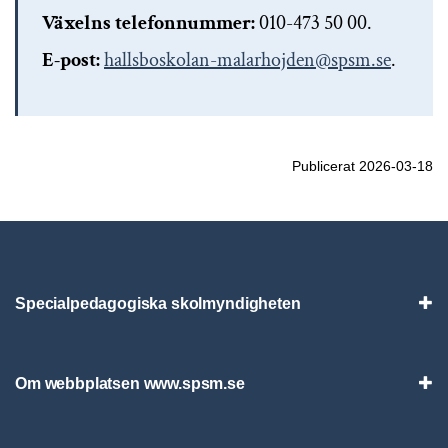
Växelns telefonnummer:
010-473 50 00.
E-post:
hallsboskolan-malarhojden@spsm.se
.
Publicerat 2026-03-18
Specialpedagogiska skolmyndigheten
Vis
Om webbplatsen www.spsm.se
Vis