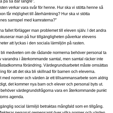
la på så där längre”.
sten verkar vara svår för henne. Hur ska vi stötta henne så
 hon får möjlighet till återhämtning? Hur ska vi stötta
nes samspel med kamraterna?”
ena fallet förlägger man problemet till eleven själv. I det andra
 fokuserar man på hur tillgängligheten påverkar elevens
heter att lyckas i den sociala lärmiljön på rasten.
t bli medveten om de rådande normerna behöver personal ta
v varandra i återkommande samtal, men samtal räcker inte
t åstadkomma förändring. Värdegrundsarbetet måste omsättas
ling för att det ska bli skillnad för barnen och eleverna.
t med normer och värden är ett tillsammansarbete som aldrig
ärdigt, det kommer nya barn och elever och personal byts ut.
r behöver värdegrundsfrågorna vara en återkommande punkt
torns agenda.
illgänglig social lärmiljö betraktas mångfald som en tillgång.
flekterar personal gemensamt över vilka normer och värden