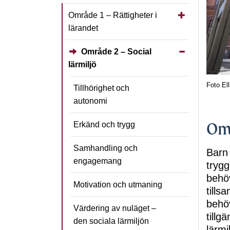
Visa/dölj under
Område 1 – Rättigheter i
lärandet
Visa/dölj unde
Område 2 – Social
lärmiljö
Foto
Ell
Tillhörighet och
autonomi
Omr
Erkänd och trygg
Samhandling och
Barn 
engagemang
trygg
behöv
Motivation och utmaning
tills
behöv
Värdering av nuläget –
tillg
den sociala lärmiljön
lärmi