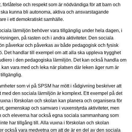
, förlåtelse och respekt som är nödvändiga för att barn och
 ska kunna bli autonoma, aktiva och ansvarstagande
are i ett demokratiskt samhälle.
ciala lärmiljön behöver vara tillgänglig under hela dagen, i
isningen, på rasten och i andra aktiviteter. Den sociala
jön påverkar och påverkas av både pedagogisk och fysisk
jö. Det handlar till exempel om att alla ska uppleva trygghet
udiero i den pedagogiska lärmiljön. Det kan också handla om
la kan vara med och leka när platsen där leken äger rum är
 tillgänglig.
mheter som vi på SPSM har mött i rådgivning beskriver att
t med den sociala lärmiljön är komplext. Ett exempel på det
 vuxna i förskolan och skolan kan planera och organisera för
et, gemenskap och samvaro i vuxenstyrda aktiviteter, men
n och eleverna har också egna sociala sammanhang som
inte har tillgång till. Alla vuxna i förskolan och skolan
r också vara medvetna om att de är en del av den sociala