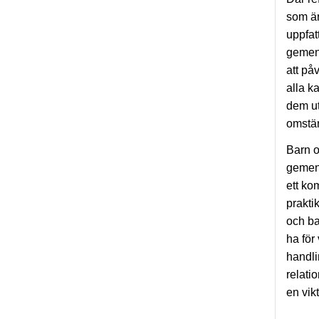
som är
uppfat
gemens
att på
alla k
dem ut
omstän
Barn o
gemens
ett ko
prakti
och ba
ha för
handli
relati
en vik