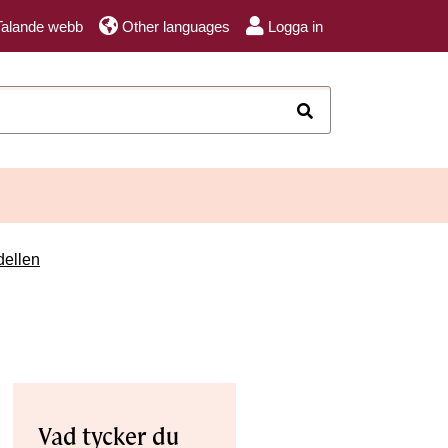
Talande webb
Other languages
Logga in
Sök
dellen
Vad tycker du