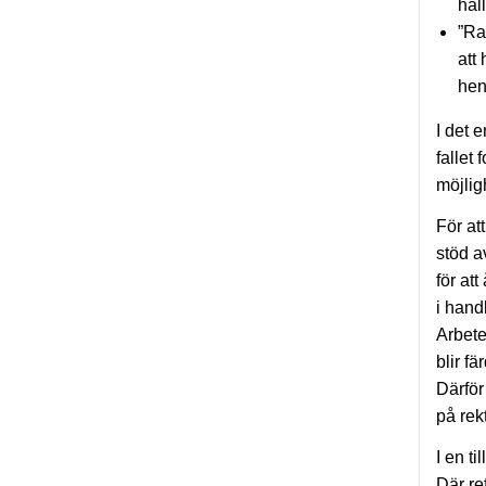
hål
”Ra
att
hen
I det 
fallet
möjlig
För at
stöd a
för at
i hand
Arbete
blir f
Därfö
på rek
I en t
Där re