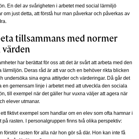
jön. En del av svårigheten i arbetet med social lärmiljö
r om just detta, att förstå hur man påverkar och påverkas av
ra.
eta tillsammans med normer
 värden
mheter har berättat för oss att det är svårt att arbeta med den
a lärmiljön. Deras råd är att var och en behöver rikta blicken
ch undersöka sina egna attityder och värderingar. Då går det
tta en gemensam linje i arbetet med att utveckla den sociala
jön, till exempel när det gäller hur vuxna väljer att agera när
ch elever utmanar.
 ett fiktivt exempel som handlar om en elev som ofta hamnar i
kt på rasten. I personalgruppen finns två olika perspektiv:
n förstör rasten för alla när hon gör så där. Hon kan inte få