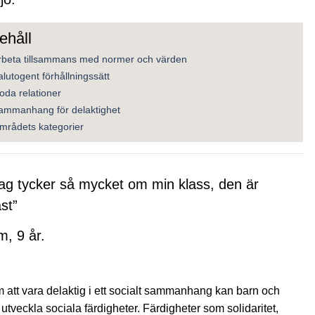
rsidor till Område 3 – Pedagogisk lärmiljö
rbeta tillsammans med normer och värden
rsidor till Område 4 – Fysisk lärmiljö
alutogent förhållningssätt
oda relationer
ammanhang för delaktighet
sidor till Stöd och inspiration
mrådets kategorier
ag tycker så mycket om min klass, den är
st”
m, 9 år.
att vara delaktig i ett socialt sammanhang kan barn och
 utveckla sociala färdigheter. Färdigheter som solidaritet,