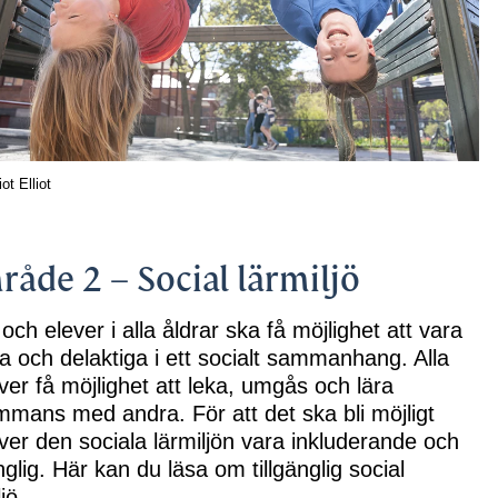
sidor till Område 1 – Rättigheter i lärandet
rsidor till Område 2 – Social lärmiljö
iot Elliot
åde 2 – Social lärmiljö
och elever i alla åldrar ska få möjlighet att vara
a och delaktiga i ett socialt sammanhang. Alla
er få möjlighet att leka, umgås och lära
ammans med andra. För att det ska bli möjligt
er den sociala lärmiljön vara inkluderande och
änglig. Här kan du läsa om tillgänglig social
ljö.