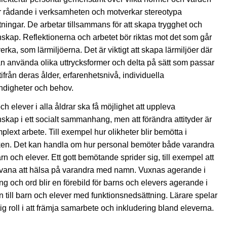
 rådande i verksamheten och motverkar stereotypa
tningar. De arbetar tillsammans för att skapa trygghet och
kap. Reflektionerna och arbetet bör riktas mot det som går
verka, som lärmiljöerna. Det är viktigt att skapa lärmiljöer där
an använda olika uttrycksformer och delta på sätt som passar
ifrån deras ålder, erfarenhetsnivå, individuella
digheter och behov.
ch elever i alla åldrar ska få möjlighet att uppleva
kap i ett socialt sammanhang, men att förändra attityder är
mplext arbete. Till exempel hur olikheter blir bemötta i
ken. Det kan handla om hur personal bemöter både varandra
rn och elever. Ett gott bemötande sprider sig, till exempel att
 vana att hälsa på varandra med namn. Vuxnas agerande i
ng och ord blir en förebild för barns och elevers agerande i
on till barn och elever med funktionsnedsättning. Lärare spelar
tig roll i att främja samarbete och inkludering bland eleverna.