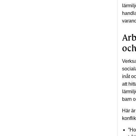
lärmil
handla
varand
Arb
och
Verksa
social
inåt o
att hi
lärmil
barn o
Här är
konfli
”Ho