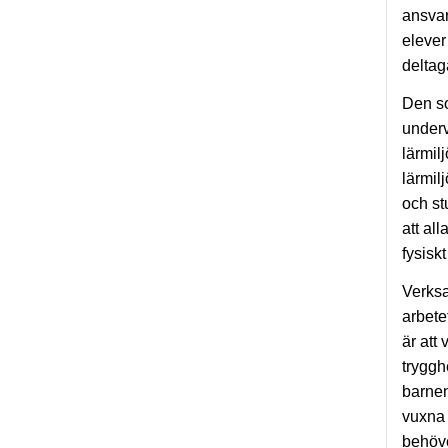
ansvar
elever
deltag
Den so
underv
lärmil
lärmil
och st
att al
fysiskt
Verksa
arbete
är att
tryggh
barne
vuxna 
behöve