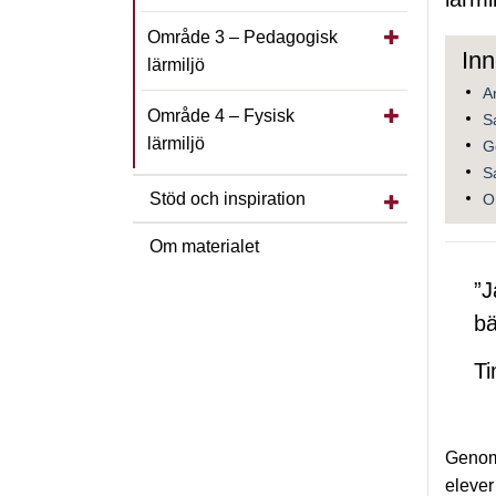
Visa/dölj unde
Område 3 – Pedagogisk
lärmiljö
A
Visa/dölj unde
Område 4 – Fysisk
S
lärmiljö
G
S
Visa/dölj under
Stöd och inspiration
O
Om materialet
”J
bä
Ti
Genom 
elever