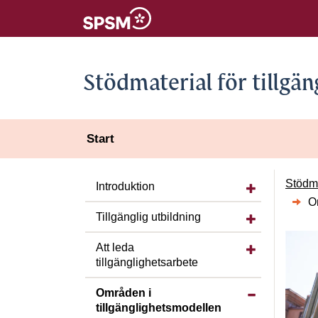
Stödmaterial för tillgän
Start
Visa/dölj under
Stödma
Introduktion
O
Visa/dölj under
Tillgänglig utbildning
Visa/dölj under
Att leda
tillgänglighetsarbete
Visa/dölj unde
Områden i
tillgänglighetsmodellen