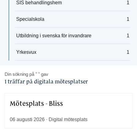
SIS behandlingshem
1
Specialskola
1
Utbildning i svenska för invandrare
1
Yrkesvux
1
Din sökning på
" "
gav
1 träffar på digitala mötesplatser
Mötesplats - Bliss
06 augusti 2026 · Digital mötesplats