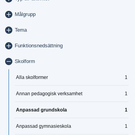
Visa/dölj
Målgrupp
Visa/dölj
Tema
Visa/dölj
Funktionsnedsättning
Visa/dölj
Skolform
Alla skolformer
1
Annan pedagogisk verksamhet
1
Anpassad grundskola
1
Anpassad gymnasieskola
1