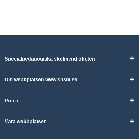
Specialpedagogiska skolmyndigheten
Vis
Om webbplatsen www.spsm.se
Vis
Press
Visa
Våra webbplatser
Visa