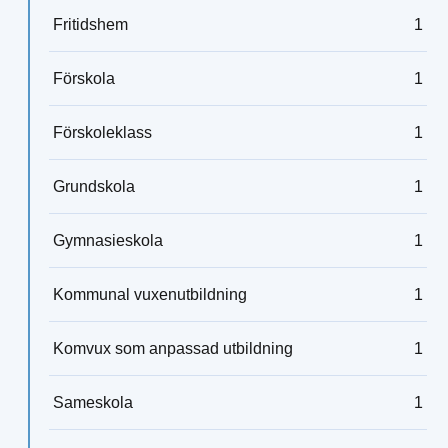
Fritidshem
1
Förskola
1
Förskoleklass
1
Grundskola
1
Gymnasieskola
1
Kommunal vuxenutbildning
1
Komvux som anpassad utbildning
1
Sameskola
1