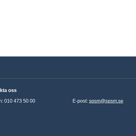
kta oss
n: 010 473 50 00
E-post:
spsm@spsm.se