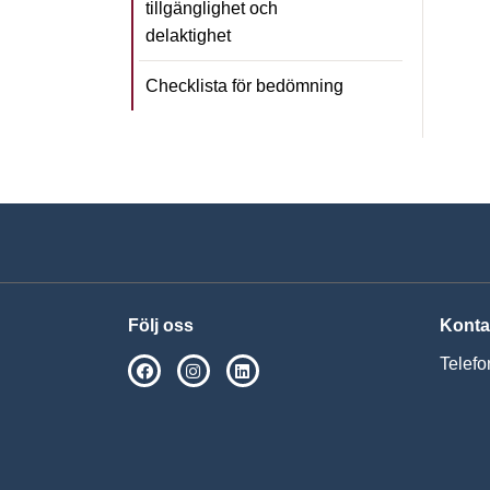
tillgänglighet och
delaktighet
Checklista för bedömning
Följ oss
Konta
Telefo
SPSM på Facebook
SPSM på Instagram
Följ oss på Linkedin