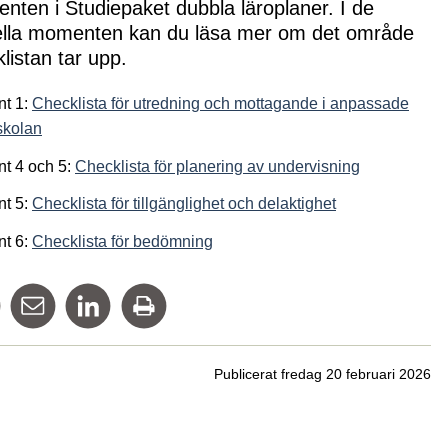
ten i Studiepaket dubbla läroplaner. I de
ella momenten kan du läsa mer om det område
listan tar upp.
t 1:
Checklista för utredning och mottagande i anpassade
skolan
t 4 och 5:
Checklista för planering av undervisning
t 5:
Checklista för tillgänglighet och delaktighet
sidor till Checklistor
t 6:
Checklista för bedömning
Dela på Facebook
Tipsa via mail
Dela på Linkedin
Skriv ut
Publicerat fredag 20 februari 2026