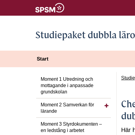
Studiepaket dubbla lär
Start
Studie
Moment 1 Utredning och
mottagande i anpassade
grundskolan
Che
Visa/dölj unde
Moment 2 Samverkan för
lärande
dub
Moment 3 Styrdokumenten –
Här h
en ledstång i arbetet