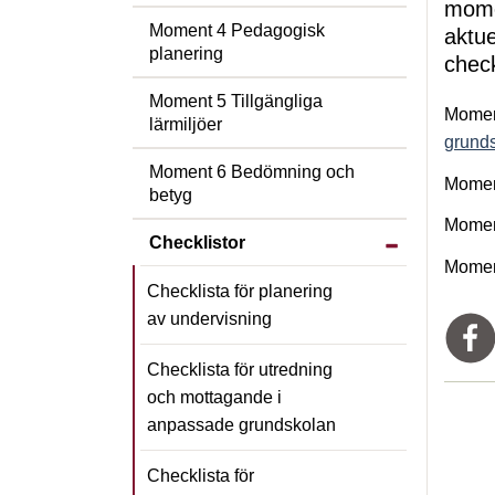
momen
Moment 4 Pedagogisk
aktu
planering
check
Moment 5 Tillgängliga
Momen
lärmiljöer
grund
Moment 6 Bedömning och
Momen
betyg
Momen
Visa/dölj under
Checklistor
Momen
Checklista för planering
av undervisning
Checklista för utredning
och mottagande i
anpassade grundskolan
Checklista för