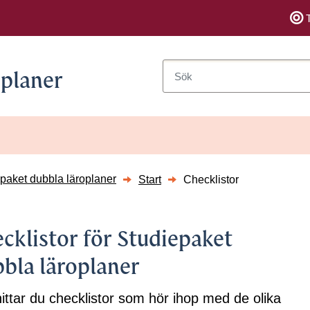
Sök
oplaner
paket dubbla läroplaner
Start
Checklistor
cklistor för Studiepaket
rsidor till Moment 2 Samverkan för lärande
bla läroplaner
ittar du checklistor som hör ihop med de olika