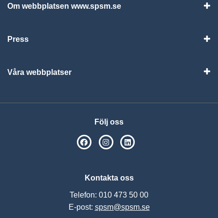
Om webbplatsen www.spsm.se
Vis
Press
Visa
Våra webbplatser
Visa
Följ oss
SPSM på Facebook
SPSM på Instagram
Följ oss på Linkedin
Kontakta oss
Telefon: 010 473 50 00
E-post:
spsm@spsm.se