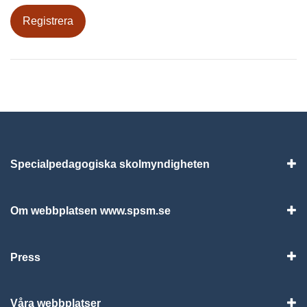
Registrera
Specialpedagogiska skolmyndigheten
Vis
Om webbplatsen www.spsm.se
Vis
Press
Visa
Våra webbplatser