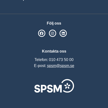
Visa
Följ oss
SPSM på Facebook
SPSM på Instagram
Följ oss på Linkedin
Kontakta oss
Telefon: 010 473 50 00
E-post:
spsm@spsm.se