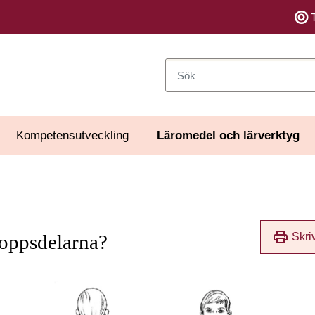
Sök
Kompetensutveckling
Läromedel och lärverktyg
print
Skri
kroppsdelarna?