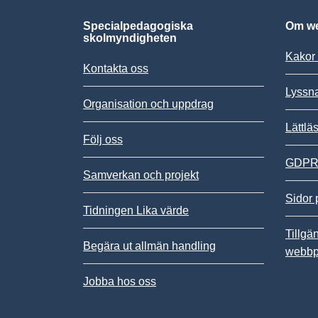
Specialpedagogiska
Om we
skolmyndigheten
Kakor 
Kontakta oss
Lyssn
Organisation och uppdrag
Lättlä
Följ oss
GDPR,
Samverkan och projekt
Sidor 
Tidningen Lika värde
Tillgä
Begära ut allmän handling
webbp
Jobba hos oss