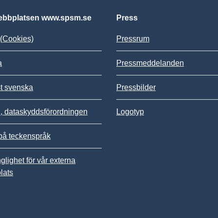
bbplatsen www.spsm.se
Press
(Cookies)
Pressrum
a
Pressmeddelanden
st svenska
Pressbilder
 dataskyddsförordningen
Logotyp
på teckenspråk
nglighet för vår externa
lats