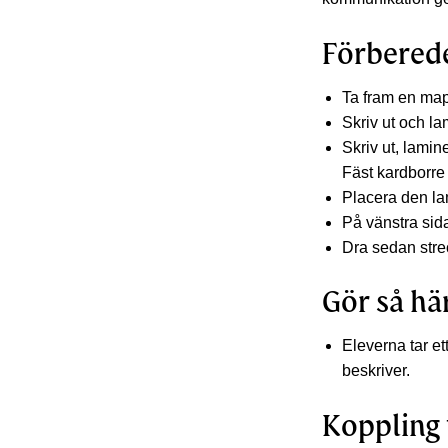
Förbered
Ta fram en ma
Skriv ut och la
Skriv ut, lamin
Fäst kardborre
Placera den la
På vänstra sid
Dra sedan strec
Gör så hä
Eleverna tar et
beskriver.
Koppling 