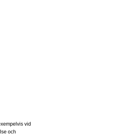
 exempelvis vid
else och