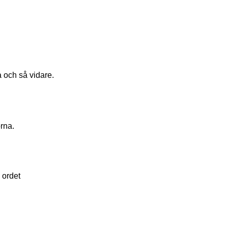
a och så vidare.
orna.
 ordet