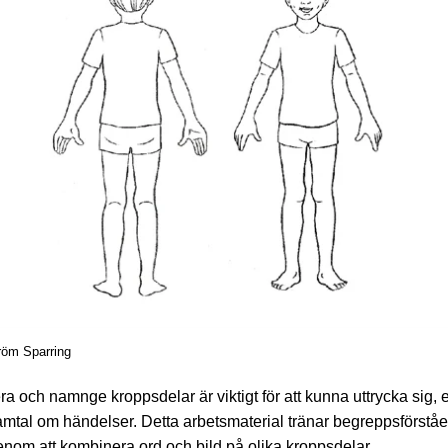
tröm Sparring
era och namnge kroppsdelar är viktigt för att kunna uttrycka sig,
samtal om händelser. Detta arbetsmaterial tränar begreppsförstå
om att kombinera ord och bild på olika kroppsdelar.