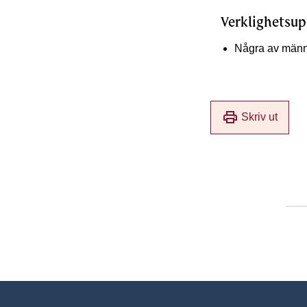
Verklighetsup
Några av männi
print
Skriv ut