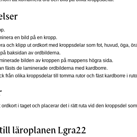
elser
pp.
minera en bild på en kropp.
era och klipp ut ordkort med kroppsdelar som fot, huvud, öga, ör
 på baksidan av ordbilderna.
minerade bilden av kroppen på mappens högra sida.
an fästs de laminerade ordbilderna med kardborre.
k från olika kroppsdelar till tomma rutor och fäst kardborre i rut
r
t ordkort i taget och placerar det i rätt ruta vid den kroppsdel som
till läroplanen Lgra22