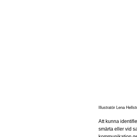
Illustratör Lena Hells
Att kunna identifi
smärta eller vid 
kommunikation gen