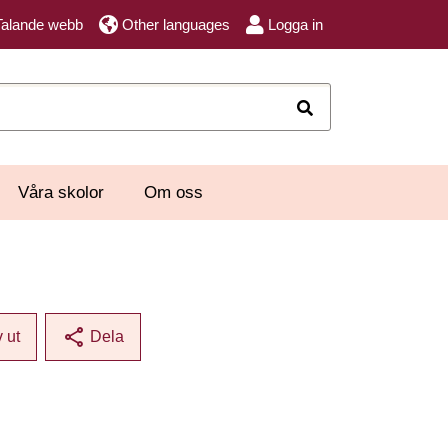
Talande webb
Other languages
Logga in
Sök
Våra skolor
Om oss
share
v ut
Dela