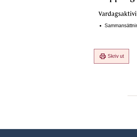
Vardagsaktivi
Sammansättning
print
Skriv ut