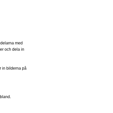
a delarna med
per och dela in
r in bilderna på
ibland.