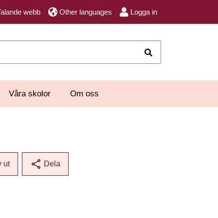
Talande webb
Other languages
Logga in
Sök
Våra skolor
Om oss
share
v ut
Dela