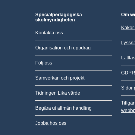
Specialpedagogiska
Om we
skolmyndigheten
Kakor 
Kontakta oss
Lyssn
Organisation och uppdrag
Lättlä
Följ oss
GDPR,
Samverkan och projekt
Sidor 
Tidningen Lika värde
Tillgä
Begära ut allmän handling
webbp
Jobba hos oss