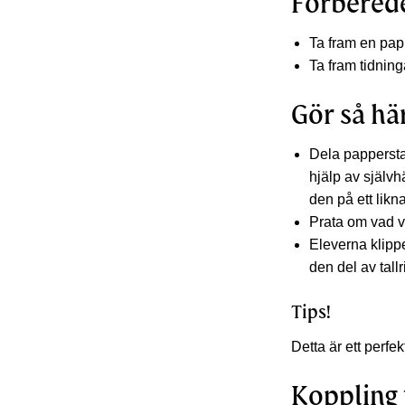
Förbered
Ta fram en papp
Ta fram tidning
Gör så hä
Dela pappersta
hjälp av självh
den på ett likn
Prata om vad v
Eleverna klippe
den del av tal
Tips!
Detta är ett perfe
Koppling 