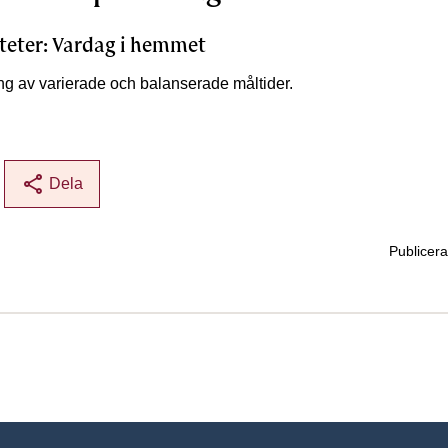
teter: Vardag i hemmet
 av varierade och balanserade måltider.
share
Dela
Publicer