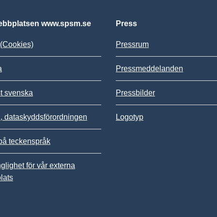
bbplatsen www.spsm.se
Press
(Cookies)
Pressrum
a
Pressmeddelanden
st svenska
Pressbilder
 dataskyddsförordningen
Logotyp
på teckenspråk
nglighet för vår externa
lats