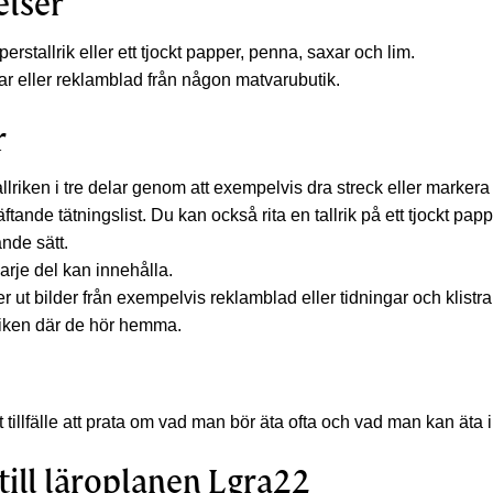
elser
erstallrik eller ett tjockt papper, penna, saxar och lim.
ar eller reklamblad från någon matvarubutik.
r
llriken i tre delar genom att exempelvis dra streck eller marker
äftande tätningslist. Du kan också rita en tallrik på ett tjockt pap
ande sätt.
arje del kan innehålla.
r ut bilder från exempelvis reklamblad eller tidningar och klistra
lriken där de hör hemma.
kt tillfälle att prata om vad man bör äta ofta och vad man kan äta 
till läroplanen Lgra22