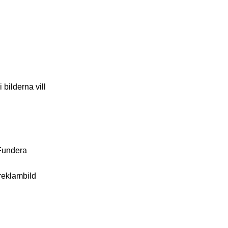
 bilderna vill
 Fundera
 reklambild