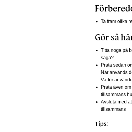
Förbered
Ta fram olika r
Gör så hä
Titta noga på b
säga?
Prata sedan om
När används d
Varför använde
Prata även om f
tillsammans hu
Avsluta med att
tillsammans
Tips!