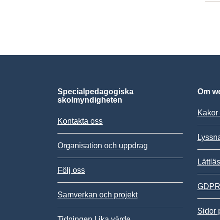
Specialpedagogiska
Om we
skolmyndigheten
Kakor 
Kontakta oss
Lyssn
Organisation och uppdrag
Lättlä
Följ oss
GDPR,
Samverkan och projekt
Sidor 
Tidningen Lika värde