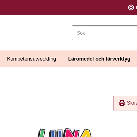
Sök
Kompetensutveckling
Läromedel och lärverktyg
print
Skri