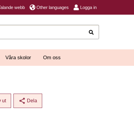
Talande webb
Other languages
Logga in
Sök
Våra skolor
Om oss
share
v ut
Dela