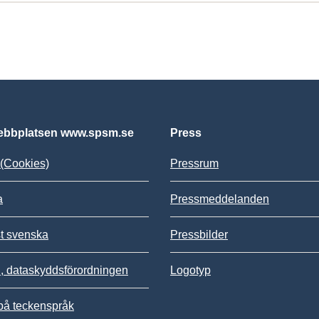
bbplatsen www.spsm.se
Press
(Cookies)
Pressrum
a
Pressmeddelanden
st svenska
Pressbilder
 dataskyddsförordningen
Logotyp
på teckenspråk