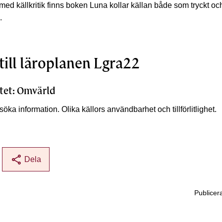
 med källkritik finns boken Luna kollar källan både som tryckt och
.
till läroplanen Lgra22
tet: Omvärld
söka information. Olika källors användbarhet och tillförlitlighet.
share
Dela
Publicer