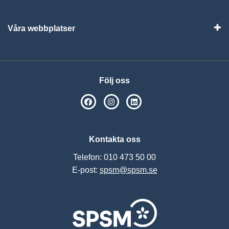
Visa
Våra webbplatser
Visa
Följ oss
SPSM på Facebook
SPSM på Instagram
Följ oss på Linkedin
Kontakta oss
Telefon: 010 473 50 00
E-post:
spsm@spsm.se