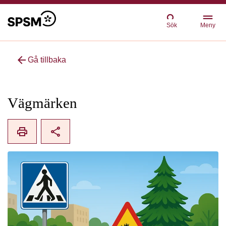
Sök
Meny
arrow_back
Gå tillbaka
Vägmärken
print
share