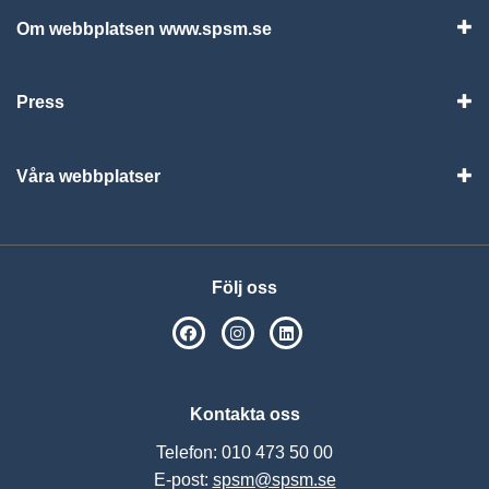
Om webbplatsen www.spsm.se
Vis
Press
Visa
Våra webbplatser
Visa
Följ oss
SPSM på Facebook
SPSM på Instagram
Följ oss på Linkedin
Kontakta oss
Telefon: 010 473 50 00
E-post:
spsm@spsm.se