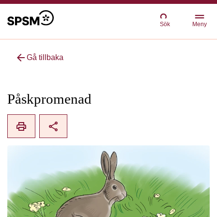
Sök
Meny
arrow_back
Gå tillbaka
Påskpromenad
print
share