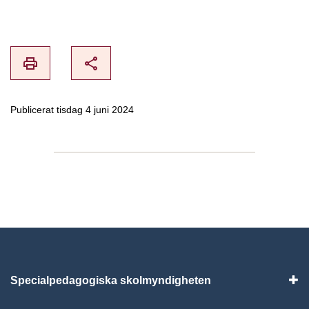
print
share
Publicerat tisdag 4 juni 2024
Specialpedagogiska skolmyndigheten
Vis