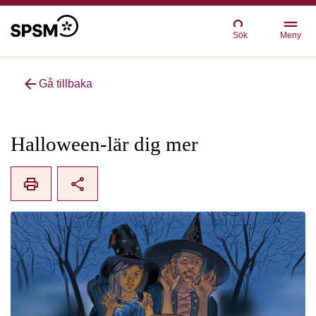
Sök
Meny
arrow_back
Gå tillbaka
Halloween-lär dig mer
print
share