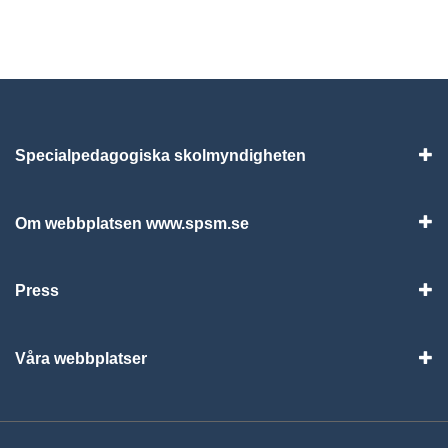
Specialpedagogiska skolmyndigheten
Vis
Om webbplatsen www.spsm.se
Vis
Press
Visa
Våra webbplatser
Visa