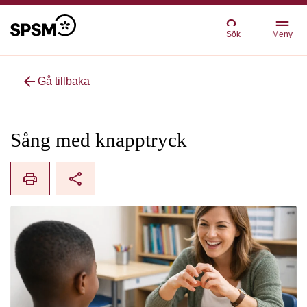
Sök
Meny
arrow_back
Gå tillbaka
Sång med knapptryck
print
share