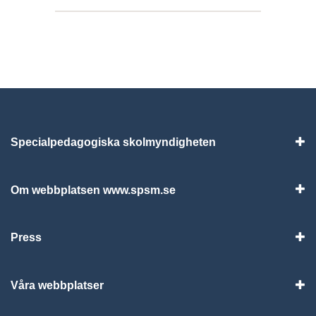
Specialpedagogiska skolmyndigheten
Vis
Om webbplatsen www.spsm.se
Vis
Press
Visa
Våra webbplatser
Visa