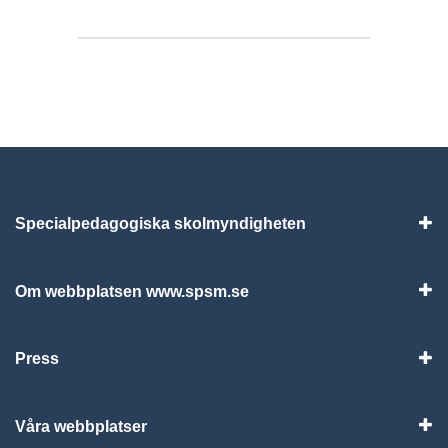
Specialpedagogiska skolmyndigheten
Vis
Om webbplatsen www.spsm.se
Vis
Press
Visa
Våra webbplatser
Visa