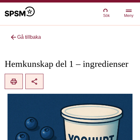
Sök
Meny
arrow_back
Gå tillbaka
Hemkunskap del 1 – ingredienser
print
share