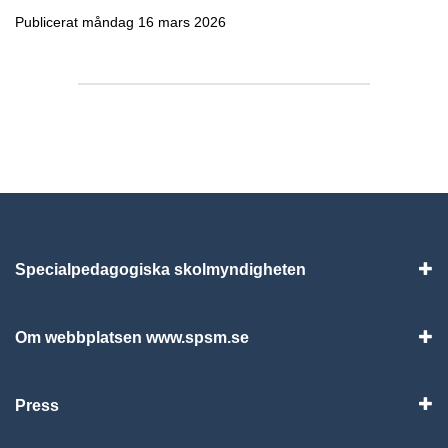
Publicerat måndag 16 mars 2026
Specialpedagogiska skolmyndigheten
Vis
Om webbplatsen www.spsm.se
Vis
Press
Visa