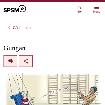
Sök
Meny
arrow_back
Gå tillbaka
Gungan
print
share