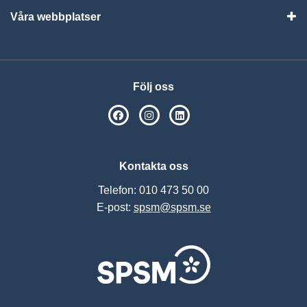
Våra webbplatser
Visa
Följ oss
SPSM på Facebook
SPSM på Instagram
Följ oss på Linkedin
Kontakta oss
Telefon: 010 473 50 00
E-post:
spsm@spsm.se