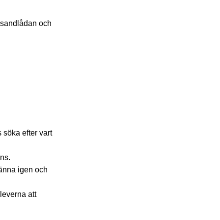
, sandlådan och
 söka efter vart
nns.
känna igen och
leverna att