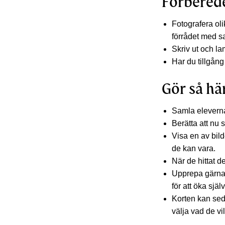
Förbered
Fotografera ol
förrådet med s
Skriv ut och la
Har du tillgång
Gör så hä
Samla eleverna
Berätta att nu 
Visa en av bild
de kan vara.
När de hittat de
Upprepa gärna 
för att öka sjä
Korten kan seda
välja vad de vi