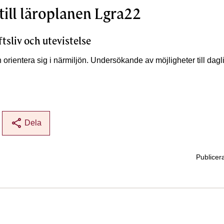
till läroplanen Lgra22
ftsliv och utevistelse
h orientera sig i närmiljön. Undersökande av möjligheter till dagli
share
Dela
Publicer