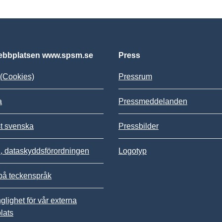
bbplatsen www.spsm.se
Press
(Cookies)
Pressrum
a
Pressmeddelanden
st svenska
Pressbilder
 dataskyddsförordningen
Logotyp
på teckenspråk
nglighet för vår externa
lats