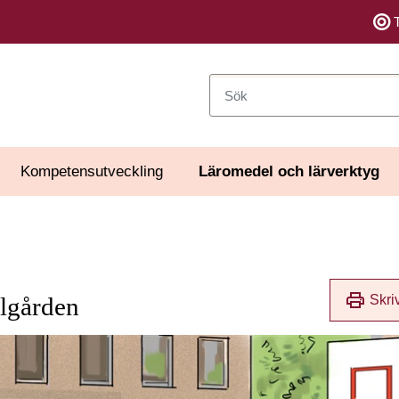
Sök
Kompetensutveckling
Läromedel och lärverktyg
print
Skri
olgården