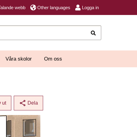
Talande webb
Other languages
Logga in
Sök
Våra skolor
Om oss
share
v ut
Dela