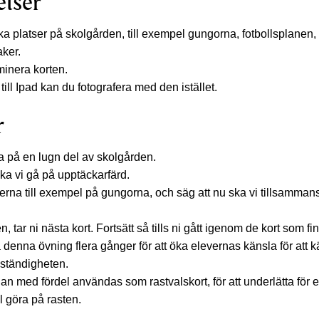
elser
ika platser på skolgården, till exempel gungorna, fotbollsplanen
aker.
minera korten.
 till Ipad kan du fotografera med den istället.
r
 på en lugn del av skolgården.
ska vi gå på upptäckarfärd.
erna till exempel på gungorna, och säg att nu ska vi tillsammans
n, tar ni nästa kort. Fortsätt så tills ni gått igenom de kort som fi
denna övning flera gånger för att öka elevernas känsla för att 
lvständigheten.
n med fördel användas som rastvalskort, för att underlätta för e
ll göra på rasten.