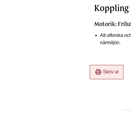
Koppling 
Motorik: Frilu
Att utforska oc
närmiljön.
print
Skriv ut