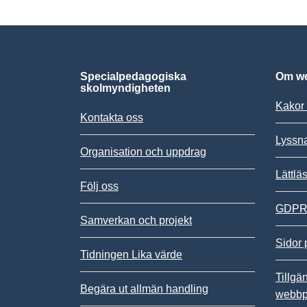
Specialpedagogiska
Om we
skolmyndigheten
Kakor 
Kontakta oss
Lyssn
Organisation och uppdrag
Lättlä
Följ oss
GDPR,
Samverkan och projekt
Sidor 
Tidningen Lika värde
Tillgä
Begära ut allmän handling
webbp