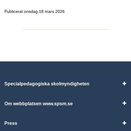
Publicerat onsdag 18 mars 2026
Specialpedagogiska skolmyndigheten
Vis
Om webbplatsen www.spsm.se
Vis
Press
Visa