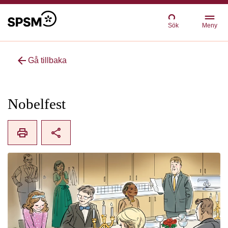
Sök
Meny
arrow_back
Gå tillbaka
Nobelfest
print
share