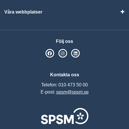
Våra webbplatser
Visa
Följ oss
SPSM på Facebook
SPSM på Instagram
Följ oss på Linkedin
Kontakta oss
Telefon: 010 473 50 00
E-post:
spsm@spsm.se