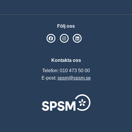
Visa
Följ oss
SPSM på Facebook
SPSM på Instagram
Följ oss på Linkedin
Kontakta oss
Telefon: 010 473 50 00
E-post:
spsm@spsm.se