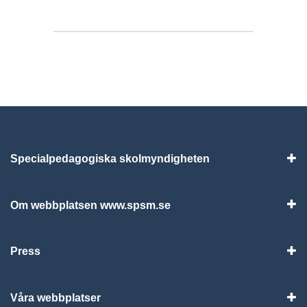
Specialpedagogiska skolmyndigheten
Vis
Om webbplatsen www.spsm.se
Vis
Press
Visa
Våra webbplatser