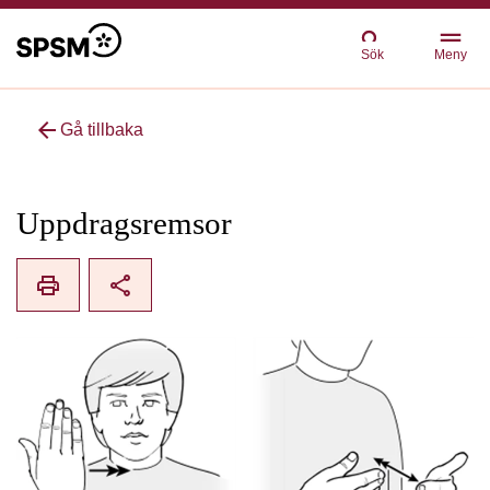
Sök
Meny
arrow_back
Gå tillbaka
Uppdragsremsor
print
share