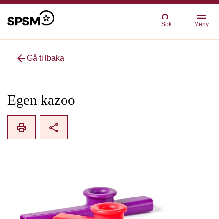
Sök
Meny
arrow_back
Gå tillbaka
Egen kazoo
print
share