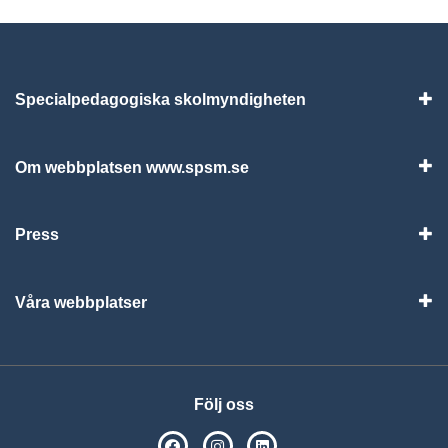
Specialpedagogiska skolmyndigheten
Vis
Om webbplatsen www.spsm.se
Vis
Press
Visa
Våra webbplatser
Visa
Följ oss
SPSM på Facebook
SPSM på Instagram
Följ oss på Linkedin