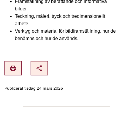
Framställning av berättande och informativa
bilder.
Teckning, måleri, tryck och tredimensionellt
arbete.
Verktyg och material för bildframställning, hur de
benämns och hur de används.
print
share
Publicerat tisdag 24 mars 2026