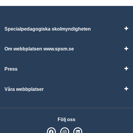
Specialpedagogiska skolmyndigheten
Vis
Om webbplatsen www.spsm.se
Vis
Press
Visa
Våra webbplatser
Visa
Följ oss
SPSM på Facebook
SPSM på Instagram
Följ oss på Linkedin