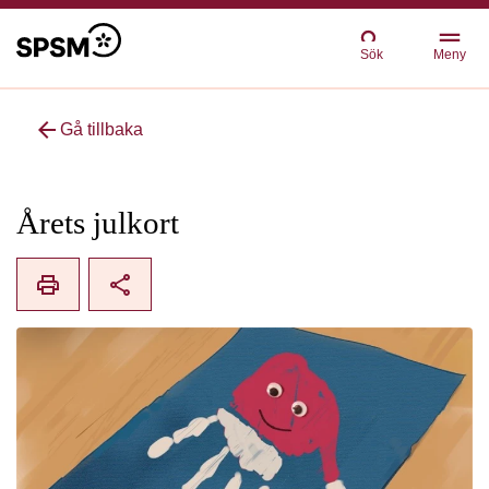
Sök
Meny
arrow_back
Gå tillbaka
Årets julkort
print
share