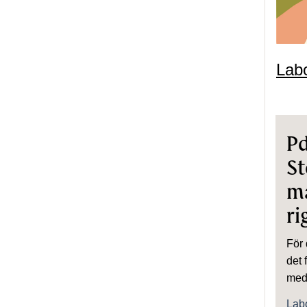
Labo
Pd
St
m
ri
För 
det 
med 
Labo