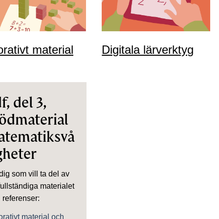
rativt material
Digitala lärverktyg
f, del 3,
ödmaterial
atematiksvå
gheter
dig som vill ta del av
fullständiga materialet
referenser:
rativt material och