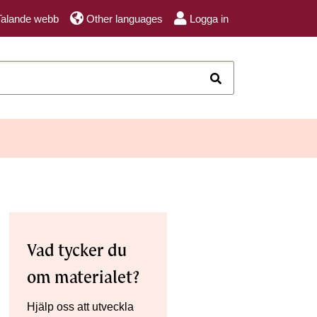
Talande webb
Other languages
Logga in
Sök
Vad tycker du
om materialet?
Hjälp oss att utveckla