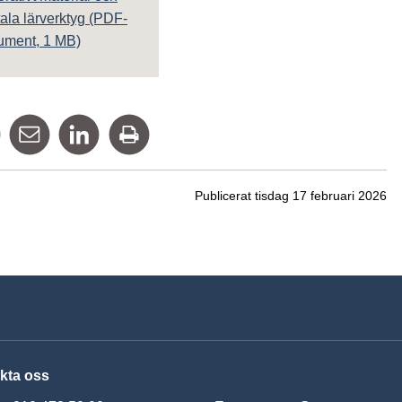
tala lärverktyg (PDF-
ument, 1 MB)
Dela på Facebook
Tipsa via mail
Dela på Linkedin
Skriv ut
Publicerat tisdag 17 februari 2026
kta oss