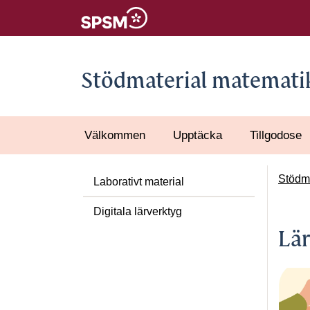
Stödmaterial matemati
Välkommen
Upptäcka
Tillgodose
Stödma
Laborativt material
Digitala lärverktyg
Lär