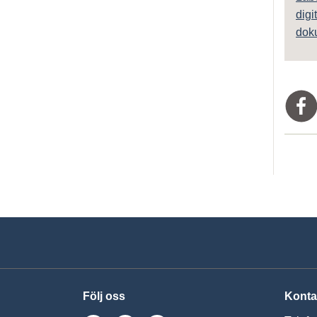
digi
dok
Följ oss
Konta