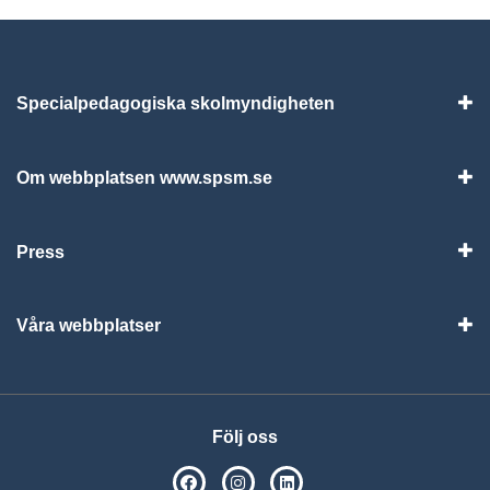
Specialpedagogiska skolmyndigheten
Vis
Om webbplatsen www.spsm.se
Vis
Press
Visa
Våra webbplatser
Visa
Följ oss
SPSM på Facebook
SPSM på Instagram
Följ oss på Linkedin