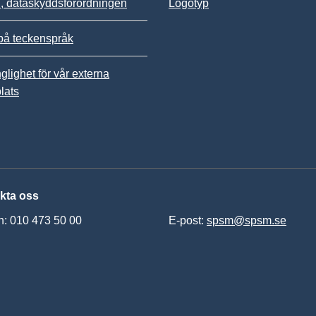
 dataskyddsförordningen
Logotyp
på teckenspråk
nglighet för vår externa
lats
kta oss
n: 010 473 50 00
E-post:
spsm@spsm.se