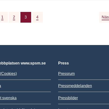
1
2
3
4
Näs
bbplatsen www.spsm.se
Press
(Cookies)
Pressrum
a
Pressmeddelanden
st svenska
Pressbilder