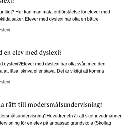
slexi
?
muntligt? Hur kan man mäta ordförståelse för elever med
kilda saker. Elever med dyslexi har ofta en bättre
yslexi
ed en elev med
dyslexi
?
d dyslexi?Elever med dyslexi har ofta svårt med den
 att läsa, skriva eller stava. Det är viktigt att komma
yslexi
la rätt till modersmålsundervisning?
 modersmålsundervisning?Huvudregeln är att skolhuvudmannen
dervisning för en elev på anpassad grundskola (Skollag