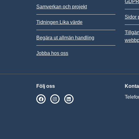
GDPR,
Samverkan och projekt
Sidor 
Tidningen Lika värde
Tillgä
Begära ut allmän handling
webbp
Jobba hos oss
Följ oss
Konta
Telefo
SPSM på Facebook
SPSM på Instagram
Följ oss på Linkedin