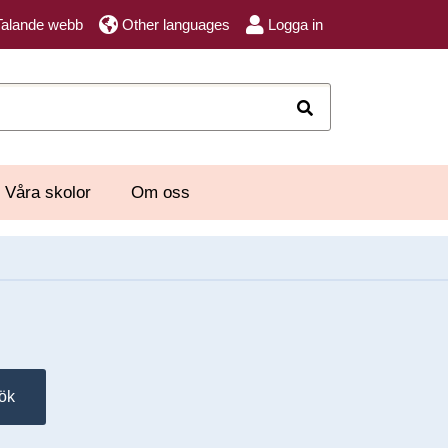
Talande webb
Other languages
Logga in
Sök
Våra skolor
Om oss
ök