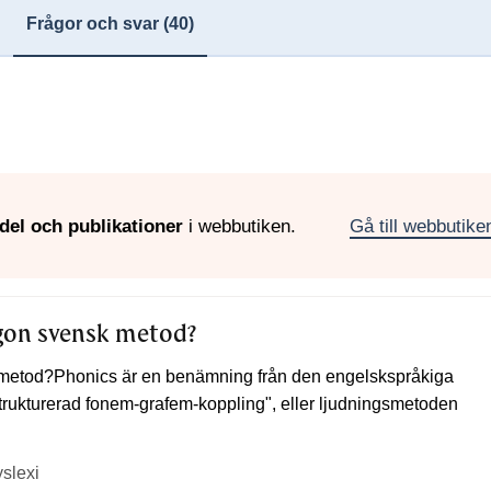
Frågor och svar
(40)
del och publikationer
i webbutiken.
Gå till webbutike
gon svensk metod?
metod?Phonics är en benämning från den engelskspråkiga
trukturerad fonem-grafem-koppling", eller ljudningsmetoden
yslexi