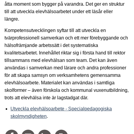
åtta moment som bygger på varandra. Det ger en struktur
till att utveckla elevhälsoarbetet under ett läsår eller
längre.
Kompetensutvecklingen syftar till att utveckla en
tvärprofessionell samverkan och ett mer förebyggande och
hälsofrämjande arbetssätt i det systematiska
kvalitetsarbetet. Innehållet riktar sig i första hand till rektor
tillsammans med elevhälsan som team. Det kan även
användas i samverkan med lärare och andra professioner
för att skapa samsyn om verksamhetens gemensamma
elevhälsoarbete. Materialet kan användas i samtliga
skolformer – även förskola och kommunal vuxenutbildning,
trots att elevhälsa inte är lagstadgat där.
Utveckla elevhälsoarbete - Specialpedagogiska
skolmyndigheten
.
Dela på Facebook
Tipsa via mail
Dela på Linkedin
Skriv ut