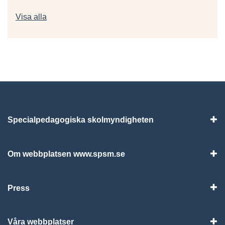
Fler nyheter
Visa alla
Specialpedagogiska skolmyndigheten
Vis
Om webbplatsen www.spsm.se
Vis
Press
Visa
Våra webbplatser