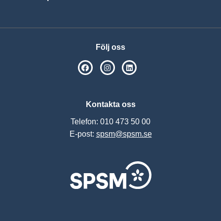
Visa
Följ oss
SPSM på Facebook
SPSM på Instagram
Följ oss på Linkedin
Kontakta oss
Telefon: 010 473 50 00
E-post:
spsm@spsm.se